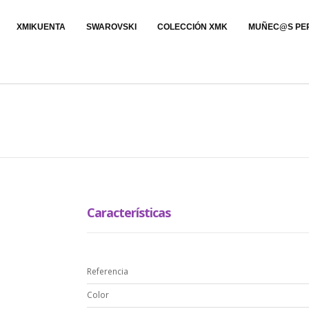
XMIKUENTA
SWAROVSKI
COLECCIÓN XMK
MUÑEC@S PE
Características
Referencia
Color