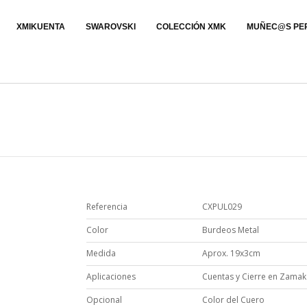
XMIKUENTA
SWAROVSKI
COLECCIÓN XMK
MUÑEC@S PE
Referencia
CXPUL029
Color
Burdeos Metal
Medida
Aprox. 19x3cm
Aplicaciones
Cuentas y Cierre en Zama
Opcional
Color del Cuero