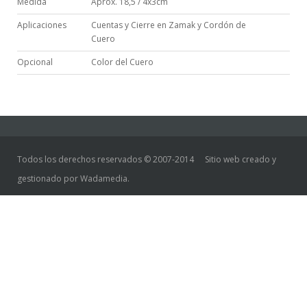
Medida
Aprox. 18,5 / 4x3cm
Aplicaciones
Cuentas y Cierre en Zamak y Cordón de
Cuero
Opcional
Color del Cuero
Todos los derechos reservados © 2007-2014
Sitio web creado y
gestionado por Wadamedia.