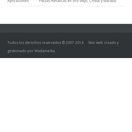
Aplicaciones
Piezas metálicas en oro viejo, Cristal y Marabú
Todos los derechos reservados © 2007-2014
Sitio web creado y
gestionado por Wadamedia.