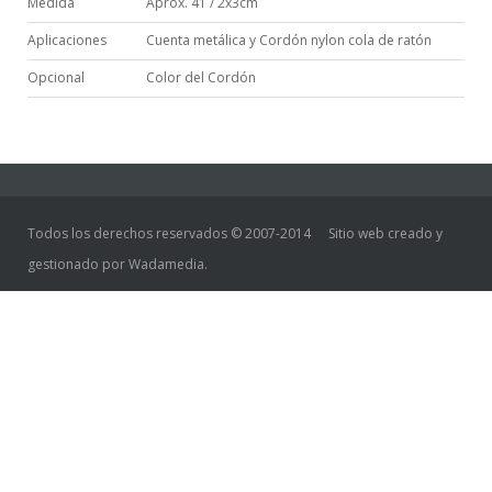
Medida
Aprox. 41 / 2x3cm
Aplicaciones
Cuenta metálica y Cordón nylon cola de ratón
Opcional
Color del Cordón
Todos los derechos reservados © 2007-2014
Sitio web creado y
gestionado por Wadamedia.